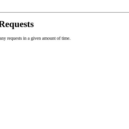
VIDEOS
PRESS
Press English
Press French
Press German
CONTACT