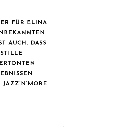
TER FÜR ELINA
UNBEKANNTEN
T AUCH, DASS
STILLE
VERTONTEN
LEBNISSEN
, JAZZ’N’MORE